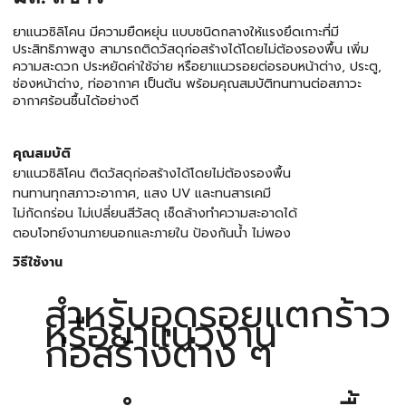
ยาแนวซิลิโคน มีความยืดหยุ่น แบบชนิดกลางให้แรงยึดเกาะที่มี
ประสิทธิภาพสูง สามารถติดวัสดุก่อสร้างได้โดยไม่ต้องรองพื้น เพิ่ม
ความสะดวก ประหยัดค่าใช้จ่าย หรือยาแนวรอยต่อรอบหน้าต่าง, ประตู,
ช่องหน้าต่าง, ท่ออากาศ เป็นต้น พร้อมคุณสมบัติทนทานต่อสภาวะ
อากาศร้อนชื้นได้อย่างดี
คุณสมบัติ
ยาแนวซิลิโคน ติดวัสดุก่อสร้างได้โดยไม่ต้องรองพื้น
ทนทานทุกสภาวะอากาศ, แสง UV และทนสารเคมี
ไม่กัดกร่อน ไม่เปลี่ยนสีวัสดุ เช็ดล้างทำความสะอาดได้
ตอบโจทย์งานภายนอกและภายใน ป้องกันน้ำ ไม่พอง
วิธีใช้งาน
สำหรับอุดรอยแตกร้าว
หรือยาแนวงาน
ก่อสร้างต่าง ๆ