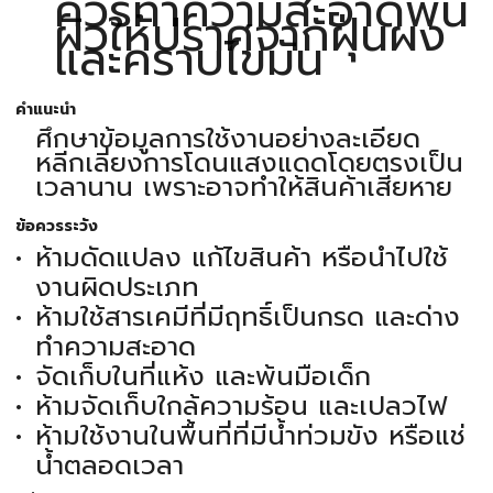
ควรทำความสะอาดพื้น
ผิวให้ปราศจากฝุ่นผง
และคราบไขมัน
คำแนะนำ
ศึกษาข้อมูลการใช้งานอย่างละเอียด
หลีกเลี่ยงการโดนแสงแดดโดยตรงเป็น
เวลานาน เพราะอาจทำให้สินค้าเสียหาย
ข้อควรระวัง
ห้ามดัดแปลง แก้ไขสินค้า หรือนำไปใช้
งานผิดประเภท
ห้ามใช้สารเคมีที่มีฤทธิ์เป็นกรด และด่าง
ทำความสะอาด
จัดเก็บในที่แห้ง และพ้นมือเด็ก
ห้ามจัดเก็บใกล้ความร้อน และเปลวไฟ
ห้ามใช้งานในพื้นที่ที่มีน้ำท่วมขัง หรือแช่
น้ำตลอดเวลา