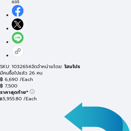
แชร์
SKU: 1032654
จัดจำหน่ายโดย:
โฮมโปร
มีคนซื้อไปแล้ว 26 คน
฿
6,690
/Each
฿
7,500
ราคาสุดท้าย*
5,955.80
/Each
฿