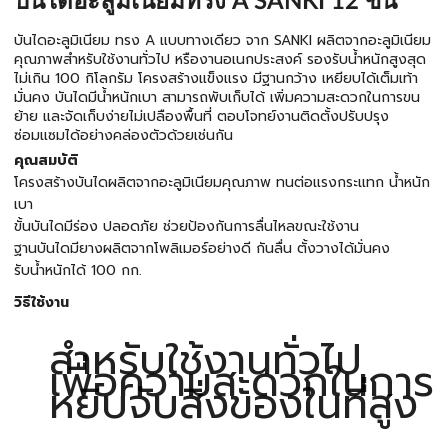
บันไดอะลูมิเนียมทรง A SANKI 12 ขั้น
บันไดอะลูมิเนียม ทรง A แบบทางเดียว จาก SANKI ผลิตจากอะลูมิเนียม
คุณภาพสำหรับใช้งานทั่วไป หรืองานอเนกประสงค์ รองรับน้ำหนักสูงสุด
ไม่เกิน 100 กิโลกรัม โครงสร้างแข็งแรง มีฐานกว้าง เหยียบได้เต็มเท้า
มั่นคง บันไดมีน้ำหนักเบา สามารถพับเก็บได้ เพิ่มความสะดวกในการขน
ย้าย และจัดเก็บง่ายไม่เปลืองพื้นที่ ตอบโจทย์งานติดตั้งปรับปรุง
ซ่อมแซมได้อย่างคล่องตัวด้วยเช่นกัน
คุณสมบัติ
โครงสร้างบันไดผลิตจากอะลูมิเนียมคุณภาพ ทนต่อแรงกระแทก น้ำหนัก
เบา
ขั้นบันไดมีร่อง ปลอดภัย ช่วยป้องกันการลื่นไหลขณะใช้งาน
ฐานบันไดมียางผลิตจากโพลิเมอร์อย่างดี กันลื่น ตั้งวางได้มั่นคง
รับน้ำหนักได้ 100 กก.
วิธีใช้งาน
สำหรับใช้งานทั่วไป
เพื่อความสะดวกในการ
หยิบจับสิ่งของในที่สูง