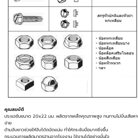
คุณสมบัติ
ประแจขันขนาด 20x22 มม. ผลิตจากเหล็กคุณภาพสูง ทนทานไม่บิ่นเสียห
ง่าย
ด้ามจับยาวช่วยให้จับได้ถนัดแน่น ทำให้กระชับมือมากยิ่งขึ้น
กระบวนการผลิตมาตรฐานจากโรงงาน ใช้งานได้อย่างมั่นใจ