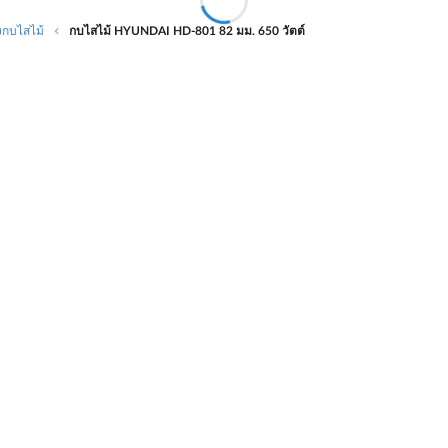
องกบไสไม้
กบไสไม้ HYUNDAI HD-801 82 มม. 650 วัตต์