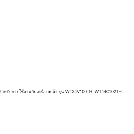
มาะสำหรับการใช้งานกับเครื่องอบผ้า รุ่น WT34V100TH, WT44C102TH