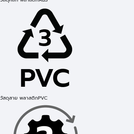
วัสดุหลัก พลาสติกABS
วัสดุสาย พลาสติกPVC