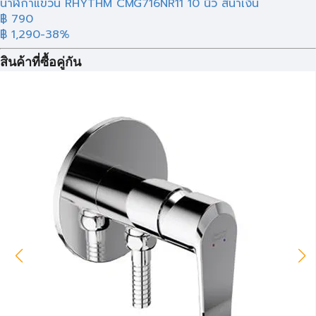
นาฬิกาแขวน RHYTHM CMG716NR11 10 นิ้ว สีน้ำเงิน
฿ 790
฿ 1,290
-38%
สินค้าที่ซื้อคู่กัน