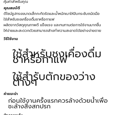
คุ้มค่าสำหรับคุณ
คุณสมบัติ
ดีไซน์รูปทรงขนาดเล็กกะทัดรัดและน้ำหนักเบาให้จับกระชับถนัดมือ
ใช้สำหรับชงเครื่องดื่มชาหรือกาแฟ
ผลิตจากวัสดุคุณภาพดี แข็งแรง และทนทานต่อการใช้งานมากขึ้น
ให้ง่ายและสะดวกด้วยสามารถล้างทำความสะอาดได้อย่างง่ายดาย
วิธีใช้งาน
ใช้สำหรับชงเคื่องดื่ม
ชาหรือกาแฟ
ใช้สำรับตักของว่าง
ต่างๆ
คำแนะนำ
ก่อนใช้งานครั้งแรกควรล้างด้วยน้ำเพื่อ
ชะล้างสิ่งสกปรก