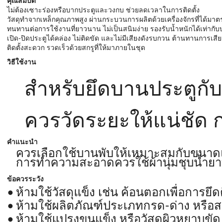
คุณสมบัติ
ไม่ต้องเซาะร่องหรือบากประตูและวงกบ ช่วยลดเวลาในการติดตั้ง
วัสดุทำจากเหล็กคุณภาพสูง ผ่านกระบวนการผลิตด้วยเครื่องจักรที่ได้มา
ทนทานต่อการใช้งานที่ยาวนาน ไม่เป็นสนิมง่าย รองรับน้ำหนักได้เท่ากั
เปิด-ปิดประตูได้คล่อง ไม่ติดขัด และไม่มีเสียงดังรบกวน ต้านทานการเสียด
ติดตั้งสะดวก รวดเร็วด้วยสกรูที่ให้มาภายในชุด
วิธีใช้งาน
สำหรับยึดบานประตูกับว
ควรวัดระยะให้แน่ชัด ก
คำแนะนำ
ควรเลือกใช้บานพับให้เหมาะสมกับขนา
การทำความสะอาดควรใช้ผ้านุ่มชุบน้ำยา
ข้อควรระวัง
ห้ามใช้วัสดุแข็ง เช่น ค้อนตอกเพื่อการย
ห้ามใช้ผลิตภัณฑ์ประเภทกรด-ด่าง หรือ
ห้ามใช้แปรงขนแข็ง หรือวัสดุผิวหยาบขัด