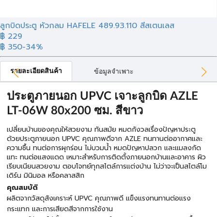
ลูกบิดประตู หัวกลม HAFELE 489.93.110 สีสเตนเลส
฿ 229
฿ 350
-34%
รายละเอียดสินค้า
ข้อมูลจำเพาะ
ประตูภายนอก UPVC เจาะลูกบิด AZLE
LT-06W 80x200 ซม. สีขาว
เปลี่ยนบ้านของคุณให้สวยงาม ทันสมัย หมดกังวลเรื่องปัญหาประตู
ด้วยประตูภายนอก UPVC คุณภาพดีจาก AZLE ทนทานต่ออากาศและ
ความชื้น ทนต่อการผุกร่อน ไม่บวมน้ำ หมดปัญหาปลวก และแมลงกัด
แทะ ทนต่อแสงแดด เหมาะสำหรับการติดตั้งภายนอกบ้านและอาคาร ผิว
เรียบเนียนสวยงาม ตอบโจทย์ทุกสไตล์การแต่งบ้าน ไม่ว่าจะเป็นสไตล์โม
เดิร์น มินิมอล หรือคลาสสิก
คุณสมบัติ
ผลิตจากวัสดุสังเคราะห์ UPVC คุณภาพดี แข็งแรงทนทานต่อแรง
กระแทก และการเสียดสีจากการใช้งาน