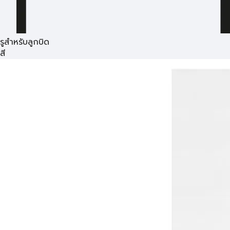
รูสำหรับลูกบิด
สี