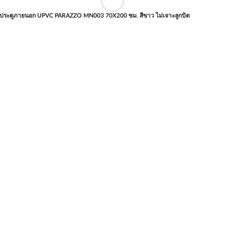
ประตูภายนอก UPVC PARAZZO MN003 70X200 ซม. สีขาว ไม่เจาะลูกบิด