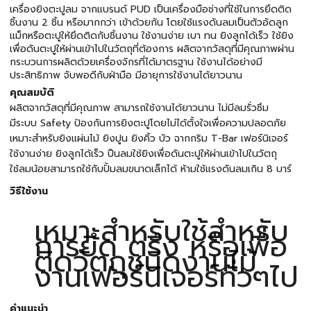
เครื่องยิงตะปูลม จากแบรนด์ PUD เป็นเครื่องมือช่างที่ใช้ในการยึดติด
ชิ้นงาน 2 ชิ้น หรือมากกว่า เข้าด้วยกัน โดยใช้แรงดันลมเป็นตัวอัดลูก
แม็กหรือตะปูให้ยึดติดกับชิ้นงาน ใช้งานง่าย เบา ทน ยิงลูกได้เร็ว ใช้ยิง
เพื่อดันตะปูให้ผ่านเข้าไปในวัตถุที่ต้องการ ผลิตจากวัสดุที่มีคุณภาพผ่าน
กระบวนการผลิตด้วยเครื่องจักรที่ได้มาตรฐาน ใช้งานได้อย่างมี
ประสิทธิภาพ จับพอดีกับฝ่ามือ มีอายุการใช้งานได้ยาวนาน
คุณสมบัติ
ผลิตจากวัสดุที่มีคุณภาพ สามารถใช้งานได้ยาวนาน ไม่มีลมรั่วซึม
มีระบบ Safety ป้องกันการยิงตะปูโดยไม่ได้ตั้งใจเพื่อความปลอดภัย
เหมาะสำหรับยิงแผ่นไม้ ยิงปูน ยิงคิ้ว บัว ฉากกริม T-Bar เฟอร์นิเจอร์
ใช้งานง่าย ยิงลูกได้เร็ว ปืนลมใช้ยิงเพื่อดันตะปูให้ผ่านเข้าไปในวัตถุ
ใช้ลมน้อยสามารถใช้กับปั้มลมขนาดเล็กได้ ห้ามใช้แรงดันลมเกิน 8 บาร์
วิธีใช้งาน
เหมาะสำหรับใช้สำหรับ
การยึด ตรึง หรือเพื่อ
ติดวัตถุชนิดงานไม้
งานเฟอร์นิเจอร์ทั่วๆไป
คำแนะนำ