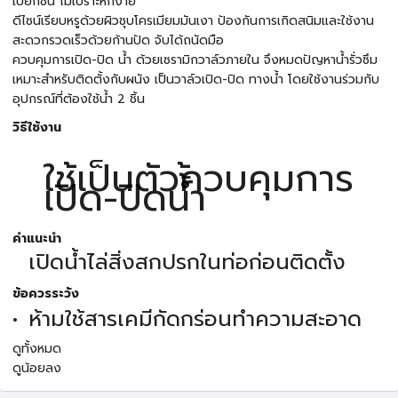
เปียกชื้น ไม่เปราะหักง่าย
ดีไซน์เรียบหรูด้วยผิวชุบโครเมียมมันเงา ป้องกันการเกิดสนิมและใช้งาน
สะดวกรวดเร็วด้วยก้านปัด จับได้ถนัดมือ
ควบคุมการเปิด-ปิด น้ำ ด้วยเซรามิกวาล์วภายใน จึงหมดปัญหาน้ำรั่วซึม
เหมาะสำหรับติดตั้งกับผนัง เป็นวาล์วเปิด-ปิด ทางน้ำ โดยใช้งานร่วมกับ
อุปกรณ์ที่ต้องใช้น้ำ 2 ชิ้น
วิธีใช้งาน
ใช้เป็นตัวควบคุมการ
เปิด-ปิดน้้ำ
คำแนะนำ
เปิดน้ำไล่สิ่งสกปรกในท่อก่อนติดตั้ง
ข้อควรระวัง
ห้ามใช้สารเคมีกัดกร่อนทำความสะอาด
ดูทั้งหมด
ดูน้อยลง