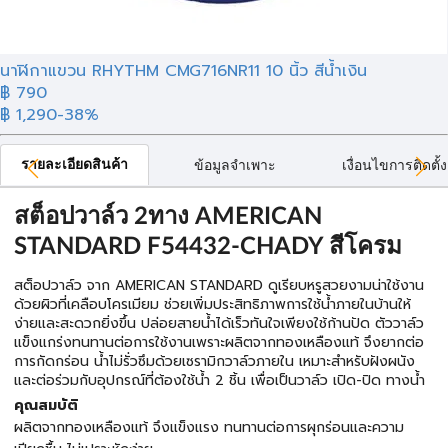
นาฬิกาแขวน RHYTHM CMG716NR11 10 นิ้ว สีน้ำเงิน
฿ 790
฿ 1,290
-38%
รายละเอียดสินค้า
ข้อมูลจำเพาะ
เงื่อนไขการติดตั้ง
สต็อปวาล์ว 2ทาง AMERICAN
STANDARD F54432-CHADY สีโครม
สต็อปวาล์ว จาก AMERICAN STANDARD ดูเรียบหรูสวยงามน่าใช้งาน
ด้วยผิวที่เคลือบโครเมียม ช่วยเพิ่มประสิทธิภาพการใช้น้ำภายในบ้านให้
ง่ายและสะดวกยิ่งขึ้น ปล่อยสายน้ำได้เร็วทันใจเพียงใช้ก้านปัด ตัววาล์ว
แข็งแกร่งทนทานต่อการใช้งานเพราะผลิตจากทองเหลืองแท้ จึงยากต่อ
การกัดกร่อน น้ำไม่รั่วซึมด้วยเซรามิกวาล์วภายใน เหมาะสำหรับฝังผนัง
และต่อร่วมกับอุปกรณ์ที่ต้องใช้น้ำ 2 ชิ้น เพื่อเป็นวาล์ว เปิด-ปิด ทางน้ำ
คุณสมบัติ
ผลิตจากทองเหลืองแท้ จึงแข็งแรง ทนทานต่อการผุกร่อนและความ