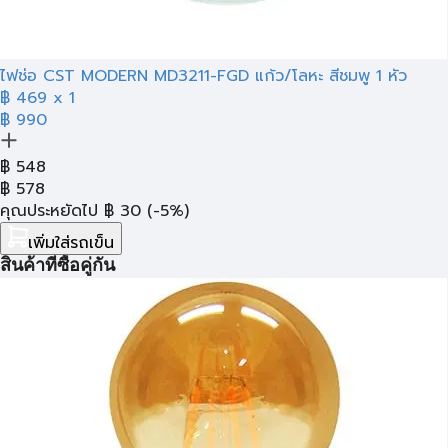
ไฟช่อ CST MODERN MD3211-FGD แก้ว/โลหะ สีชมพู 1 หัว
฿ 469
x 1
฿ 990
฿
548
฿
578
คุณประหยัดไป
฿
30
(-5%)
เพิ่มใส่รถเข็น
สินค้าที่ซื้อคู่กัน