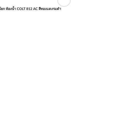
นโยก ห้องน้ำ COLT 812 AC สีทองแดงรมดำ