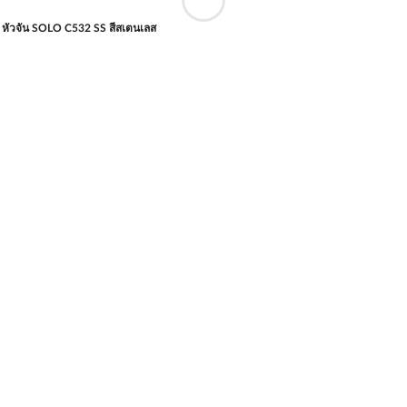
ู หัวจัน SOLO C532 SS สีสเตนเลส