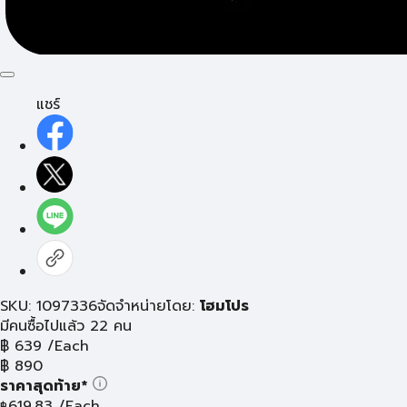
แชร์
SKU: 1097336
จัดจำหน่ายโดย:
โฮมโปร
มีคนซื้อไปแล้ว 22 คน
฿
639
/Each
฿
890
ราคาสุดท้าย*
619.83
/Each
฿