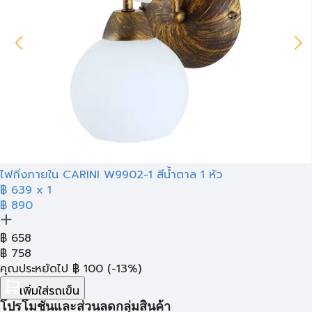
ไฟกิ่งภายใน CARINI W9902-1 สีน้ำตาล 1 หัว
฿ 639
x 1
฿ 890
฿
658
฿
758
คุณประหยัดไป
฿
100
(-13%)
เพิ่มใส่รถเข็น
โปรโมชั่นและส่วนลดกลุ่มสินค้า