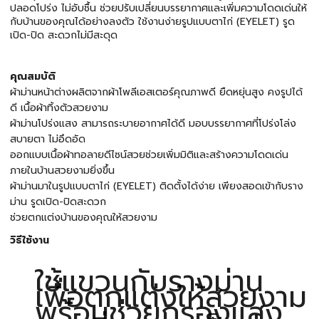
ปลอดโปร่ง ไม่อับชื้น ช่วยปรับเปลี่ยนบรรยากาศและเพิ่มความโดดเด่นให้
กับบ้านของคุณได้อย่างลงตัว ใช้งานง่ายรูปแบบตาไก่ (EYELET) รูด
เปิด-ปิด สะดวกไม่มีสะดุด
คุณสมบัติ
ผ้าม่านหน้าต่างผลิตจากผ้าโพลีเอสเตอร์คุณภาพดี ยืดหยุ่นสูง คงรูปได้
ดี เนื้อผ้าทิ้งตัวสวยงาม
ผ้าม่านโปร่งแสง สามารถระบายอากาศได้ดี มอบบรรยากาศที่โปร่งโล่ง
สบายตา ไม่อึดอัด
ออกแบบเนื้อผ้าทอลายดีไซน์สวยช่วยเพิ่มมิติและสร้างความโดดเด่น
ภายในบ้านสวยงามยิ่งขึ้น
ผ้าม่านมาในรูปแบบตาไก่ (EYELET) ติดตั้งได้ง่าย เพียงสอดเข้ากับราง
ม่าน รูดเปิด-ปิดสะดวก
ช่วยตกแต่งบ้านของคุณให้สวยงาม
วิธีใช้งาน
ใช้แขวนกับรางม่าน
เพื่อตกแต่งให้สวยงาม
พร้อมช่วยกรองแสง