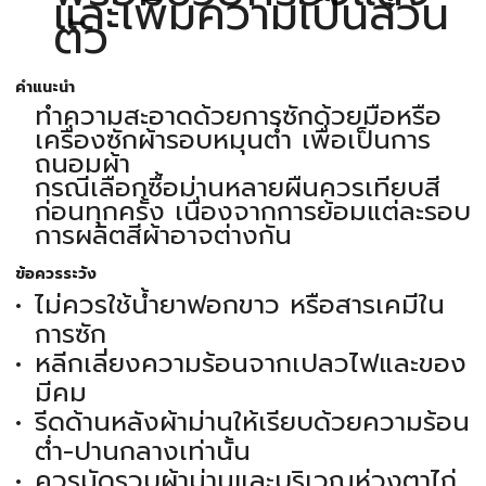
และเพิ่มความเป็นส่วน
ตัว
คำแนะนำ
ทำความสะอาดด้วยการซักด้วยมือหรือ
เครื่องซักผ้ารอบหมุนต่ำ เพื่อเป็นการ
ถนอมผ้า
กรณีเลือกซื้อม่านหลายผืนควรเทียบสี
ก่อนทุกครั้ง เนื่องจากการย้อมแต่ละรอบ
การผลิตสีผ้าอาจต่างกัน
ข้อควรระวัง
ไม่ควรใช้น้ำยาฟอกขาว หรือสารเคมีใน
การซัก
หลีกเลี่ยงความร้อนจากเปลวไฟและของ
มีคม
รีดด้านหลังผ้าม่านให้เรียบด้วยความร้อน
ต่ำ-ปานกลางเท่านั้น
ควรมัดรวบผ้าม่านและบริเวณห่วงตาไก่