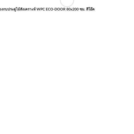
วงกบประตูไม้สังเคราะห์ WPC ECO-DOOR 80x200 ซม. สีโอ๊ค