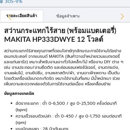
฿ 305
-9%
รายละเอียดสินค้า
ข้อมูลจำเพาะ
สว่านกระแทกไร้สาย (พร้อมแบตเตอรี่)
MAKITA HP333DWYE 12 โวลต์
สว่านกระแทกไร้สายคุณภาพที่ตอบโจทย์ทุกลักษณะการใช้งานได้อย่าง
อเนกประสงค์ จากแบรนด์ MAKITA (สินค้าวางจำหน่ายรวมแบตเตอรี่
และแท่นชาร์จ) เหมาะสำหรับงานเจาะทั่วไปเหล็ก/ไม้ หรืองาน DIY ต่าง ๆ
เช่น งานประกอบ/งานยึดติด และซ่อมแซมเฟอร์นิเจอร์, งานตกแต่ง,
งานแผ่นไม้, งานยิปซัม, งานพลาสติก/ผ้า, งานเจาะฝ้าเพดาน เป็นต้น
โดยตัวเครื่องมีขนาดกะทัดรัด เหมาะใช้งานในที่แคบ มีน้ำหนักเบา ช่วย
เพิ่มความสะดวกคล่องตัวในการใช้งานต่อเนื่อง หรือเคลื่อนย้าย
ข้อมูลทางเทคนิค
อัตรากระแทก : ต่ำ 0-6,500 / สูง 0-25,500 ครั้งต่อนาที
(bpm)
ความเร็วรอบตัวเปล่า : ต่ำ 0-450 / สูง 0-1,750 รอบต่อนาที
(rpm)
แรงบิดสูงสุด : 28 นิวตันเมตร