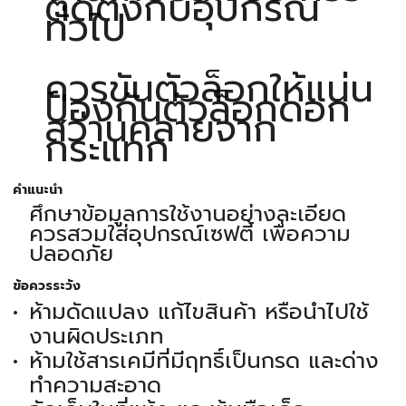
ติดตั้งกับอุปกรณ์
ทั่วไป
ควรขันตัวล็อกให้แน่น
ป้องกันตัวล็อกดอก
สว่านคลายจาก
กระแทก
คำแนะนำ
ศึกษาข้อมูลการใช้งานอย่างละเอียด
ควรสวมใส่อุปกรณ์เซฟตี้ เพื่อความ
ปลอดภัย
ข้อควรระวัง
ห้ามดัดแปลง แก้ไขสินค้า หรือนำไปใช้
งานผิดประเภท
ห้ามใช้สารเคมีที่มีฤทธิ์เป็นกรด และด่าง
ทำความสะอาด