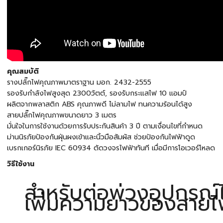
คุณสมบัติ
รางปลั๊กไฟคุณภาพมาตราฐาน มอก. 2432-2555
รองรับกำลังไฟสูงสุด 2300วัตต์, รองรับกระแสไฟ 10 แอมป์
ผลิตจากพลาสติก ABS คุณภาพดี ไม่ลามไฟ ทนความร้อนได้สูง
สายปลั๊กไฟคุณภาพขนาดยาว 3 เมตร
มั่นใจในการใช้งานด้วยการรับประกันสินค้า 3 ปี ตามเงื่อนไขที่กำหนด
ม่านนิรภัยป้องกันฝุ่นผงเข้าและนิ้วมือสัมผัส ช่วยป้องกันไฟฟ้าดูด
เบรกเกอร์นิรภัย IEC 60934 ตัดวงจรไฟฟ้าทันที เมื่อมีการโอเวอร์โหลด
วิธีใช้งาน
สำหรับต่อพ่วงอุปกรณ์ไ
เพิ่มความยาวของสายไ