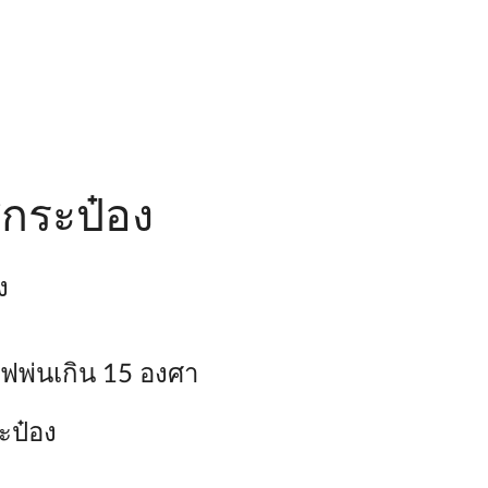
สกระป๋อง
ง
ไฟพ่นเกิน 15 องศา
ะป๋อง