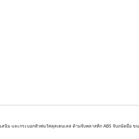
สนิม และกระบอกหัวพ่นวัสดุสเตนเลส ด้ามจับพลาสติก ABS จับถนัดมือ ขนา