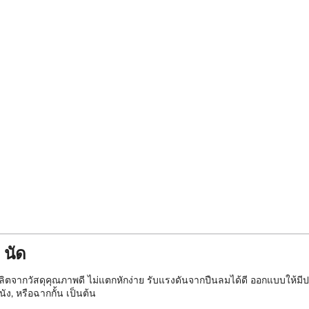
 นัด
ตจากวัสดุคุณภาพดี ไม่แตกหักง่าย รับแรงดันจากปืนลมได้ดี ออกแบบให้มีปลา
ัง, หรือฉากกั้น เป็นต้น