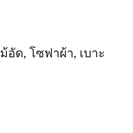
ไม้อัด, โซฟาผ้า, เบาะ