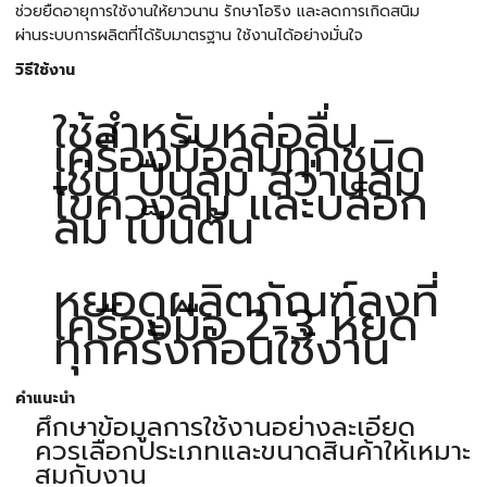
ช่วยยืดอายุการใช้งานให้ยาวนาน รักษาโอริง และลดการเกิดสนิม
ผ่านระบบการผลิตที่ได้รับมาตรฐาน ใช้งานได้อย่างมั่นใจ
วิธีใช้งาน
ใช้สำหรับหล่อลื่น
เครื่องมือลมทุกชนิด
เช่น ปืนลม สว่านลม
ไขควงลม และบล็อก
ลม เป็นต้น
หยอดผลิตภัณฑ์ลงที่
เครื่องมือ 2-3 หยด
ทุกครั้งก่อนใช้งาน
คำแนะนำ
ศึกษาข้อมูลการใช้งานอย่างละเอียด
ควรเลือกประเภทและขนาดสินค้าให้เหมาะ
สมกับงาน