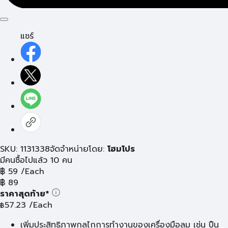
แชร์
SKU: 1131338
จัดจำหน่ายโดย:
โฮมโปร
มีคนซื้อไปแล้ว 10 คน
฿
59
/Each
฿
89
ราคาสุดท้าย*
57.23
/Each
฿
เพิ่มประสิทธิภาพกลไกการทำงานของเครื่องมือลม เช่น ปืน