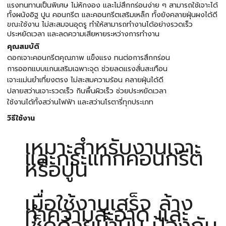
แรงทนทานเป็นพิเศษ ไม่หักงอง และไม่สึกกร่อนง่าย ๆ สามารถใช้เจาะได้
ทั้งผนังอิฐ ปูน คอนกรีต และคอนกรีตเสริมเหล็ก ทั้งยังคลายฝุ่นผงได้ดี
ขณะใช้งาน ไม่สะสมจนอุดรู ทำให้สามารถทำงานได้อย่างรวดเร็ว
ประหยัดเวลา และลดความเสียหายระหว่างการทำงาน
คุณสมบัติ
ดอกเจาะคอนกรีตคุณภาพ แข็งแรง ทนต่อการสึกกร่อน
การออกแบบแกนเสริมเฉพาะจุด ช่วยลดแรงสั่นสะเทือน
เจาะแม่นยำเที่ยงตรง ไม่สะสมความร้อน คลายฝุ่นได้ดี
ปลายสว่านเจาะรวดเร็ว กินพื้นผิวเร็ว ช่วยประหยัดเวลา
ใช้งานได้ทั้งสว่านไฟฟ้า และสว่านโรตารี่ทุกประเภท
วิธีใช้งาน
เหมาะสำหรับงานเจาะ
และกระแทกคอนกรีต
หรือปูน
เมื่อใช้งานเสร็จ ล้าง
ทำความสะอาด และ
เช็ดด้วยน้ำมัน ป้องกัน