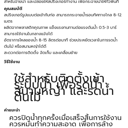
สำหรับจ่ายน้ำ และปล่อยให้สปริงเกอร์ทำงาน เพื่อกระจายน้ำให้ทั่วพื้นที่
คุณสมบัติ
สปริงเกอร์รูปแบบต่อเข้ากับท่อ สามารถกระจายน้ำรอบทิศทางไกล 8-12
เมตร
ผลิตจากพลาสติกคุณภาพ แข็งแรงทนทานต่อแรงดันน้ำ 0.5-3 บาร์
สามารถใช้งานในกลางแจ้งได้
อัตราการไหลของน้ำ 8-15 ลิตรต่อนาที ช่วยประหยัดเวลาในการรดน้ำ
ต้นไม้ หรือสนามหญ้าได้ดี
สะดวกต่อการติดตั้ง จัดเก็บ และเคลื่อนย้าย
วิธีใช้งาน
ใช้สำหรับติดตั้งเข้า
ระบบน้ำ เพื่อรดน้ำ
สนามหญ้า และรดน้ำ
ต้นไม้
คำแนะนำ
ควรปิดน้ำทุกครั้งเมื่อเสร็จสิ้นการใช้งาน
ควรหมั่นทำความสะอาด เพื่อการล้าง