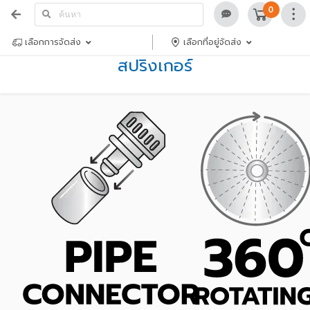
0
เลือกการจัดส่ง
เลือกที่อยู่จัดส่ง
สปริงเกอร์