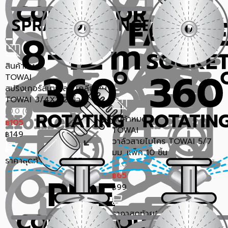
สินค้าหมด
TOWAI
สปริงเกอร์สเตนเลส เกลียวใน
TOWAI 3/4X1/2 นิ้ว
ขายแล้ว 4 ชิ้น
0.0 (0)
สินค้าหมด
105
฿
TOWAI
149
฿
วาล์วสายไมโคร TOWAI 5/7
มม. แพ็ก 10 ชิ้น
ราคาสุดท้าย*
101.85
฿
ขายแล้ว 33 ชิ้น
0.0 (0)
65
฿
99
฿
ราคาสุดท้าย*
63.05
฿