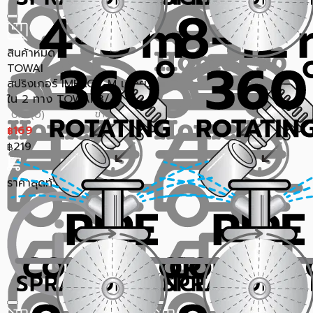
สินค้าหมด
TOWAI
สปริงเกอร์ IMPACT-M เกลียว
ใน 2 ทาง TOWAI 3/4 นิ้ว
ขายแล้ว 7 ชิ้น
0.0 (0)
169
฿
219
฿
ราคาสุดท้าย*
163.93
฿