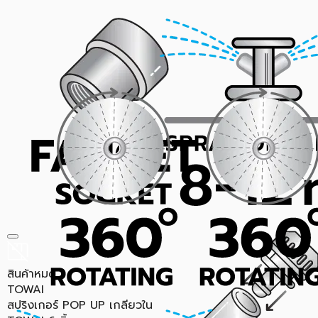
สินค้าหมด
TOWAI
สปริงเกอร์ POP UP เกลียวใน