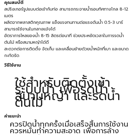
คุณสมบัติ
สปริงเกอร์รูปแบบต่อเข้ากับท่อ สามารถกระจายน้ำรอบทิศทางไกล 8-12
เมตร
ผลิตจากพลาสติกคุณภาพ แข็งแรงทนทานต่อแรงดันน้ำ 0.5-3 บาร์
สามารถใช้งานในกลางแจ้งได้
อัตราการไหลของน้ำ 8-15 ลิตรต่อนาที ช่วยประหยัดเวลาในการรดน้ำ
ต้นไม้ หรือสนามหญ้าได้ดี
สะดวกต่อการติดตั้ง จัดเก็บ และเคลื่อนย้ายด้วยน้ำหนักที่เบา และขนาด
กะทัดรัด
วิธีใช้งาน
ใช้สำหรับติดตั้งเข้า
ระบบน้ำ เพื่อรดน้ำ
สนามหญ้า และรดน้ำ
ต้นไม้
คำแนะนำ
ควรปิดน้ำทุกครั้งเมื่อเสร็จสิ้นการใช้งาน
ควรหมั่นทำความสะอาด เพื่อการล้าง