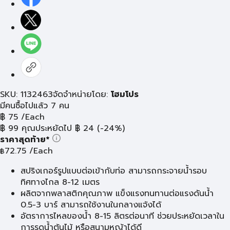
SKU: 1132463
จัดจำหน่ายโดย:
โฮมโปร
มีคนซื้อไปแล้ว 7 คน
฿
75
/Each
฿
99
คุณประหยัดไป
฿
24
(-24%)
ราคาสุดท้าย*
72.75
/Each
฿
สปริงเกอร์รูปแบบต่อเข้ากับท่อ สามารถกระจายน้ำรอบ
ทิศทางไกล 8-12 เมตร
ผลิตจากพลาสติกคุณภาพ แข็งแรงทนทานต่อแรงดันน้ำ
0.5-3 บาร์ สามารถใช้งานในกลางแจ้งได้
อัตราการไหลของน้ำ 8-15 ลิตรต่อนาที ช่วยประหยัดเวลาใน
การรดน้ำต้นไม้ หรือสนามหญ้าได้ดี