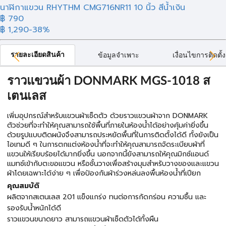
นาฬิกาแขวน RHYTHM CMG716NR11 10 นิ้ว สีน้ำเงิน
฿ 790
฿ 1,290
-38%
รายละเอียดสินค้า
ข้อมูลจำเพาะ
เงื่อนไขการติดตั้ง
ราวแขวนผ้า DONMARK MGS-1018 ส
เตนเลส
เพิ่มอุปกรณ์สำหรับแขวนผ้าเช็ดตัว ด้วยราวแขวนผ้าจาก DONMARK
ตัวช่วยที่จะทำให้คุณสามารถใช้พื้นที่ภายในห้องน้ำได้อย่างคุ้มค่ายิ่งขึ้น
ด้วยรูปแบบติดผนังจึงสามารถประหยัดพื้นที่ในการติดตั้งได้ดี ทั้งยังเป็น
ไอเทมดี ๆ ในการตกแต่งห้องน้ำที่จะทำให้คุณสามารถจัดระเบียบผ้าที่
แขวนให้เรียบร้อยได้มากยิ่งขึ้น นอกจากนี้ยังสามารถให้คุณมิกซ์แอนด์
แมทช์เข้ากับตะขอแขวน หรือชั้นวางเพื่อสร้างมุมสำหรับวางของและแขวน
ผ้าโดยเฉพาะได้ง่าย ๆ เพื่อป้องกันผ้าร่วงหล่นลงพื้นห้องน้ำที่เปียก
คุณสมบัติ
ผลิตจากสเตนเลส 201 แข็งแกร่ง ทนต่อการกัดกร่อน ความชื้น และ
รองรับน้ำหนักได้ดี
ราวแขวนขนาดยาว สามารถแขวนผ้าเช็ดตัวได้ทั้งผืน