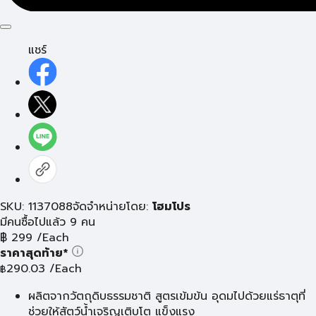
แชร์
SKU: 1137088
จัดจำหน่ายโดย:
โฮมโปร
มีคนซื้อไปแล้ว 9 คน
฿
299
/Each
ราคาสุดท้าย*
290.03
/Each
฿
ผลิตจากวัตถุดิบธรรมชาติ สูตรเข้มข้น อุดมไปด้วยแร่ธาตุที่
ช่วยให้สัตว์น้ำเจริญเติบโต แข็งแรง