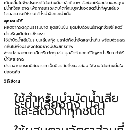
เกิดกลิ่นไม่พึงประสงค์ได้อย่างมีประสิทธิภาพ ตัวช่วยให้บ่อปลาของคุณ
มีน้ำที่ใสสะอาด เพื่อการเจริญเติบโตที่สมบูรณ์ของสัตว์น้ำที่คุณเลี้ยง
โดยสามารถใช้งานได้ทั้งน้ำจืดและน้ำเค็ม
คุณสมบัติ
ผลิตจากวัตถุดิบธรรมชาติ สูตรเข้มข้น อุดมไปด้วยแร่ธาตุที่ช่วยให้สัตว์
น้ำเจริญเติบโต แข็งแรง
ใช้บำบัดน้ำเสียในระบบเลี้ยงกุ้ง ปลาได้ทั้งน้ำจืดและน้ำเค็ม พร้อมช่วยลด
กลิ่นไม่พึงประสงค์ได้อย่างมีประสิทธิภาพ
ช่วยย่อยสลายเศษอินทรียวัตถุ เช่น มูลสัตว์ และแก้ปัญหาน้ำเขียว ทำให้
น้ำใสสะอาด
ปราศจากสารเคมีอันตราย เป็นมิตรกับสิ่งแวดล้อม ใช้งานได้อย่างมั่นใจ
ปลอดภัย
วิธีใช้งาน
ใช้สำหรับบำบัดน้ำเสีย
ระบบเลี้ยงกุ้ง ปลา
และสัตว์น้ำทุกชนิด