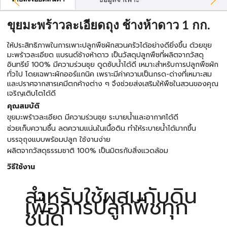
ขุยมะพร้าวละเอียดถุง ช้างห้าดาว 1 กก.
ให้ประสิทธิภาพในการเพาะปลูกพืชผักสวนครัวได้อย่างดียิ่งขึ้น ด้วยขุย
มะพร้าวละเอียด แบรนด์ช้างห้าดาว เป็นวัสดุปลูกพืชที่ผลิตจากวัสดุ
อินทรีย์ 100% มีความร่วนซุย ดูดซับน้ำได้ดี เหมาะสำหรับการปลูกพืชผัก
ทั่วไป โดยเฉพาะผักออร์แกนิค เพราะมีค่าความเป็นกรด-ด่างที่เหมาะสม
และปราศจากสารเคมีตกค้างต่าง ๆ จึงช่วยส่งเสริมให้พืชในสวนของคุณ
เจริญเติบโตได้ดี
คุณสมบัติ
ขุยมะพร้าวละเอียด มีความร่วนซุย ระบายน้ำและอากาศได้ดี
ช่วยเก็บความชื้น ลดความแน่นในเนื้อดิน ทำให้ระบายน้ำได้มากขึ้น
บรรจุถุงแบบพร้อมปลูก ใช้งานง่าย
ผลิตจากวัสดุธรรมชาติ 100% เป็นมิตรกับสิ่งแวดล้อม
วิธีใช้งาน
สำหรับใช้ผสมกับดิน
เพื่อการปลูกพืชทุก
ชนิด