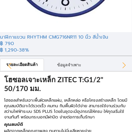
นาฬิกาแขวน RHYTHM CMG716NR11 10 นิ้ว สีน้ำเงิน
฿ 790
฿ 1,290
-38%
รายละเอียดสินค้า
ข้อมูลจำเพาะ
โฮซอลเจาะเหล็ก ZITEC T:G1/2"
50/170 มม.
โฮซอลสำหรับเจาะพื้นผิวเหล็กแผ่น, เหล็กหล่อ หรือโครงสร้างเหล็ก โดยมี
คุณสมบัติเจาะได้รวดเร็ว คมทน กินพื้นผิวได้ง่าย สามารถใช้งานร่วมกับ
สว่านไฟฟ้าระบบ SDS PLUS โดยในชุดจะมีอุปกรณ์ให้ครบ ให้คุณเริ่มใช้
งานทันที พร้อมกระบอกมีฝาปิด ง่ายต่อการเก็บรักษา
คุณสมบัติ
ผลิตจากเหล็กคุณภาพสูง ทนทานไม่บิ่นเสียหายง่าย