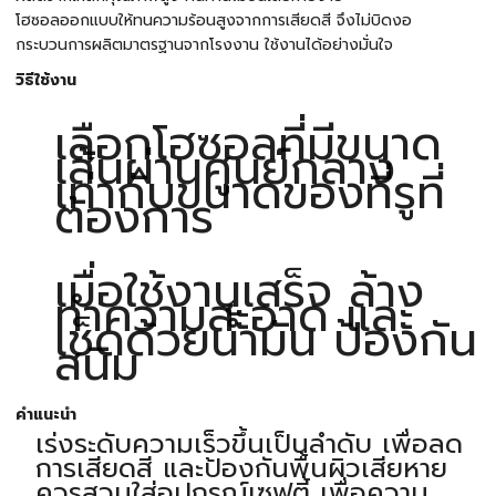
โฮซอลออกแบบให้ทนความร้อนสูงจากการเสียดสี จึงไม่บิดงอ
กระบวนการผลิตมาตรฐานจากโรงงาน ใช้งานได้อย่างมั่นใจ
วิธีใช้งาน
เลือกโฮซอลที่มีขนาด
เส้นผ่านศูนย์กลาง
เท่ากับขนาดของที่รูที่
ต้องการ
เมื่อใช้งานเสร็จ ล้าง
ทำความสะอาด และ
เช็ดด้วยน้ำมัน ป้องกัน
สนิม
คำแนะนำ
เร่งระดับความเร็วขึ้นเป็นลำดับ เพื่อลด
การเสียดสี และป้องกันพื้นผิวเสียหาย
ควรสวมใส่อุปกรณ์เซฟตี้ เพื่อความ