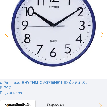
นาฬิกาแขวน RHYTHM CMG716NR11 10 นิ้ว สีน้ำเงิน
฿ 790
฿ 1,290
-38%
รายละเอียดสินค้า
ข้อมูลจำเพาะ