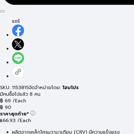
แชร์
SKU: 1153815
จัดจำหน่ายโดย:
โฮมโปร
มีคนซื้อไปแล้ว 8 คน
฿
69
/Each
฿
90
ราคาสุดท้าย*
66.93
/Each
฿
ผลิตจากเหล็กโครมวานาเดียม (CRV) มีความแข็งแรง