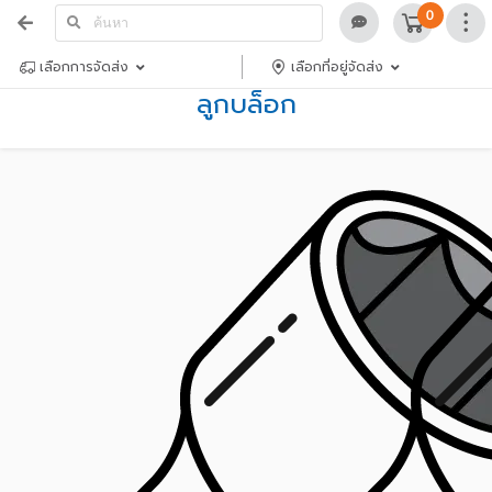
0
เลือกการจัดส่ง
เลือกที่อยู่จัดส่ง
ลูกบล็อก