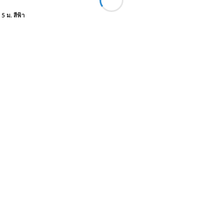
 ม. สีฟ้า