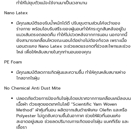
ทำให้ไม่ยุบตัวแม้จะใช้งานมาเป็นเวลานาน
Nano Latex
มีคุณสมบัติรองรับน้ำหนักได้ดี ปรับยุบตามส่วนโค้งเว้าของ
ร่างกาย พร้อมโอบรับสรีระของผู้นอนทำให้กระดูกสันหลังอยู่ใน
แนวเส้นตรงตลอดคืน ทำให้ไม่ปวดหลังจากการนอน นอกจากนี้
ยังสามารถเคลื่อนไหวขณะนอนได้อย่างไม่ต้องกังวล เพราะเมื่อ
นอนตะแคง Nano Latex จะช่วยลดแรงกดที่ช่วงสะโพกและช่วง
ไหล่ เพื่อให้หลับสบายในทุกท่านอนของคุณ
PE Foam
มีคุณสมบัติลดการเกิดฝุ่นและความชื้น ทำให้คุณหลับสบายห่าง
ไกลจากไรฝุ่น
No Chemical Anti Dust Mite
ปลอดภัยด้วยการป้องกันไรฝุ่นโดยปราศจากการเคลือบเคมีลงบน
เนื้อผ้า ด้วยสุดยอดเทคโนโลยี “Scientific Yarn Woven
Method” ผ้าหุ้มที่นอน ผลิตจากเส้นด้ายพิเศษ Olefin และหรือ
Polyester ไม่ดูดซับความชื้นในอากาศ ช่วยให้ผิวที่นอนแห้ง
สะอาดอยู่เสมอ ช่วยลดปริมาณการเกิดของไรฝุ่น แบคทีเรีย และ
เชื้อรา