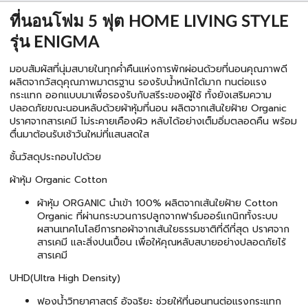
ที่นอนโฟม 5 ฟุต HOME LIVING STYLE
รุ่น ENIGMA
มอบสัมผัสที่นุ่มสบายในทุกค่ำคืนแห่งการพักผ่อนด้วยที่นอนคุณภาพดี
ผลิตจากวัสดุคุณภาพมาตรฐาน รองรับน้ำหนักได้มาก ทนต่อแรง
กระแทก ออกแบบมาเพื่อรองรับกับสรีระของผู้ใช้ ทั้งยังเสริมความ
ปลอดภัยขณะนอนหลับด้วยผ้าหุ้มที่นอน ผลิตจากเส้นใยฝ้าย Organic
ปราศจากสารเคมี ไม่ระคายเคืองผิว หลับได้อย่างเต็มอิ่มตลอดคืน พร้อม
ตื่นมาต้อนรับเช้าวันใหม่ที่แสนสดใส
ชั้นวัสดุประกอบไปด้วย
ผ้าหุ้ม Organic Cotton
ผ้าหุ้ม ORGANIC นำเข้า 100% ผลิตจากเส้นใยฝ้าย Cotton
Organic ที่ผ่านกระบวนการปลูกจากฟาร์มออร์แกนิกทั้งระบบ
ผสานเทคโนโลยีการทอผ้าจากเส้นใยธรรมชาติที่ดีที่สุด ปราศจาก
สารเคมี และสิ่งปนเปื้อน เพื่อให้คุณหลับสบายอย่างปลอดภัยไร้
สารเคมี
UHD(Ultra High Density)
ฟองน้ำวิทยาศาสตร์ อัจฉริยะ ช่วยให้ที่นอนทนต่อแรงกระแทก