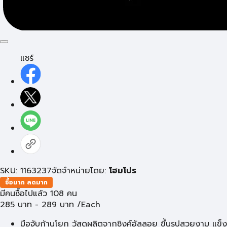
แชร์
SKU: 1163237
จัดจำหน่ายโดย:
โฮมโปร
ซื้อมาก ลดมาก
มีคนซื้อไปแล้ว 108 คน
285
บาท
-
289
บาท
/Each
มือจับก้านโยก วัสดุผลิตจากซิงค์อัลลอย ขึ้นรูปสวยงาม แข็ง