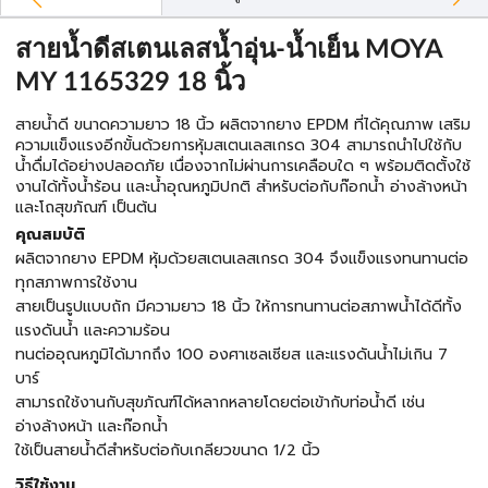
สายน้ำดีสเตนเลสน้ำอุ่น-น้ำเย็น MOYA
MY 1165329 18 นิ้ว
สายน้ำดี ขนาดความยาว 18 นิ้ว ผลิตจากยาง EPDM ที่ได้คุณภาพ เสริม
ความแข็งแรงอีกขั้นด้วยการหุ้มสเตนเลสเกรด 304 สามารถนำไปใช้กับ
น้ำดื่มได้อย่างปลอดภัย เนื่องจากไม่ผ่านการเคลือบใด ๆ พร้อมติดตั้งใช้
งานได้ทั้งน้ำร้อน และน้ำอุณหภูมิปกติ สำหรับต่อกับก๊อกน้ำ อ่างล้างหน้า
และโถสุขภัณฑ์ เป็นต้น
คุณสมบัติ
ผลิตจากยาง EPDM หุ้มด้วยสเตนเลสเกรด 304 จึงแข็งแรงทนทานต่อ
ทุกสภาพการใช้งาน
สายเป็นรูปแบบถัก มีความยาว 18 นิ้ว ให้การทนทานต่อสภาพน้ำได้ดีทั้ง
แรงดันน้ำ และความร้อน
ทนต่ออุณหภูมิได้มากถึง 100 องศาเซลเซียส และแรงดันน้ำไม่เกิน 7
บาร์
สามารถใช้งานกับสุขภัณฑ์ได้หลากหลายโดยต่อเข้ากับท่อน้ำดี เช่น
อ่างล้างหน้า และก๊อกน้ำ
ใช้เป็นสายน้ำดีสำหรับต่อกับเกลียวขนาด 1/2 นิ้ว
วิธีใช้งาน