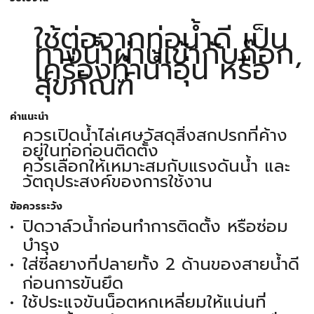
ใช้ต่อจากท่อน้ำดี เป็น
ทางน้ำผ่านเข้ากับก๊อก,
เครื่องทำน้ำอุ่น หรือ
สุขภัณฑ์
คำแนะนำ
ควรเปิดน้ำไล่เศษวัสดุสิ่งสกปรกที่ค้าง
อยู่ในท่อก่อนติดตั้ง
ควรเลือกให้เหมาะสมกับแรงดันน้ำ และ
วัตถุประสงค์ของการใช้งาน
ข้อควรระวัง
ปิดวาล์วน้ำก่อนทำการติดตั้ง หรือซ่อม
บำรุง
ใส่ซีลยางที่ปลายทั้ง 2 ด้านของสายน้ำดี
ก่อนการขันยึด
ใช้ประแจขันน็อตหกเหลี่ยมให้แน่นที่