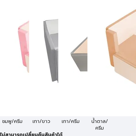
ชมพู/ครีม
เทา/ขาว
เทา/ครีม
น้ำตาล/
ครีม
ไม่สามารถเปลี่ยนคืนสินค้าได้