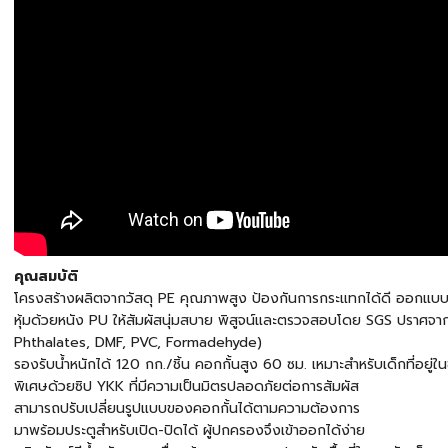
คุณสมบัติ
โครงสร้างผลิตจากวัสดุ PE คุณภาพสูง ป้องกันการกระแทกได้ดี ออกแบ
หุ้มด้วยหนัง PU ให้สัมผัสนุ่มสบาย พิสูจน์และตรวจสอบโดย SGS ปราศจา
Phthalates, DMF, PVC, Formadehyde)
รองรับน้ำหนักได้ 120 กก./ชิ้น คอกกั้นสูง 60 ซม. เหมาะสำหรับเด็กที่อยู่
พิเศษด้วยซิป YKK ที่มีความเป็นมิตรปลอดภัยต่อการสัมผัส
สามารถปรับเปลี่ยนรูปแบบของคอกกั้นได้ตามความต้องการ
มาพร้อมประตูสำหรับเปิด-ปิดได้ ผู้ปกครองจึงเข้าออกได้ง่าย