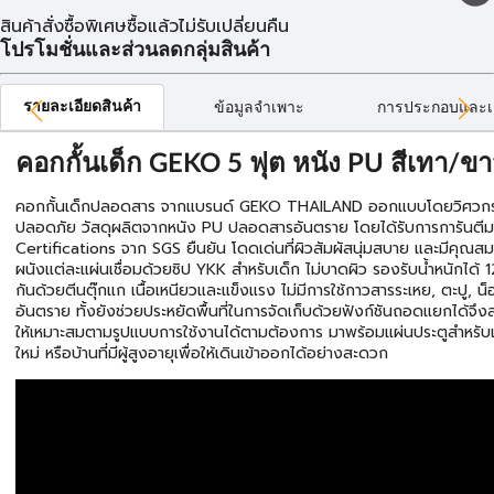
สินค้าสั่งซื้อพิเศษซื้อแล้วไม่รับเปลี่ยนคืน
โปรโมชั่นและส่วนลดกลุ่มสินค้า
รายละเอียดสินค้า
ข้อมูลจำเพาะ
การประกอบและเ
คอกกั้นเด็ก GEKO 5 ฟุต หนัง PU สีเทา/ขา
คอกกั้นเด็กปลอดสาร จากแบรนด์ GEKO THAILAND ออกแบบโดยวิศวกรส
ปลอดภัย วัสดุผลิตจากหนัง PU ปลอดสารอันตราย โดยได้รับการการันตี
Certifications จาก SGS ยืนยัน โดดเด่นที่ผิวสัมผัสนุ่มสบาย และมีคุณสม
ผนังแต่ละแผ่นเชื่อมด้วยซิป YKK สำหรับเด็ก ไม่บาดผิว รองรับน้ำหนักได้ 1
กันด้วยตีนตุ๊กแก เนื้อเหนียวและแข็งแรง ไม่มีการใช้กาวสารระเหย, ตะปู, น็อ
อันตราย ทั้งยังช่วยประหยัดพื้นที่ในการจัดเก็บด้วยฟังก์ชันถอดแยกได้จึ
ให้เหมาะสมตามรูปแบบการใช้งานได้ตามต้องการ มาพร้อมแผ่นประตูสำหรับเป
ใหม่ หรือบ้านที่มีผู้สูงอายุเพื่อให้เดินเข้าออกได้อย่างสะดวก