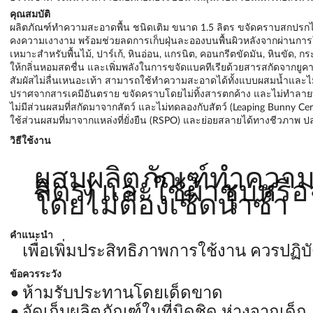
คุณสมบัติ
ผลิตภัณฑ์ทำความสะอาดพื้น ชนิดเติม ขนาด 1.5 ลิตร ขจัดคราบสกปรกไ
คงความเงางาม พร้อมช่วยลดการเก็บฝุ่นละอองบนพื้นผิวหลังจากผ่านการใช
เหมาะสำหรับพื้นไม้, ปาร์เก้, หินอ่อน, แกรนิต, คอนกรีตขัดมัน, หินขัด, กร
ให้กลิ่นหอมสดชื่น และเพิ่มพลังในการขจัดแบคทีเรียด้วยสารสกัดจากยูคา
สัมผัสไม่ลื่นเหนอะเท้า สามารถใช้ทำความสะอาดได้ทั้งแบบผสมน้ำและไ
ปราศจากสารเคมีอันตราย ขจัดคราบโดยไม่ทิ้งสารตกค้าง และไม่ทำลายพื
ไม่มีส่วนผสมที่สกัดมาจากสัตว์ และไม่ทดลองกับสัตว์ (Leaping Bunny Cert
ใช้ส่วนผสมที่มาจากแหล่งที่ยั่งยืน (RSPO) และย่อยสลายได้ทางชีวภาพ
วิธีใช้งาน
ผสมผลิตภัณฑ์ทำความสะอ
ลิตร) และใช้ผ้าชุบหรื
โดยไม่ต้องเช็ดน้ำซ้ำ
คำแนะนำ
เพื่อเพิ่มประสิทธิภาพการใช้งาน ควรปฏิ
ข้อควรระวัง
ห้ามรับประทานโดยเด็ดขาด
จัดเก็บผลิตภัณฑ์ในที่มิดชิด ห่างจากเด็ก,