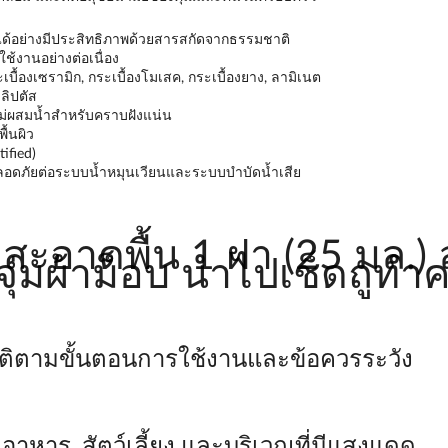
ด้อย่างมีประสิทธิภาพด้วยสารสกัดจากธรรมชาติ
้งานอย่างต่อเนื่อง
ะเบื้องเซรามิก, กระเบื้องโมเสค, กระเบื้องยาง, ลามิเนต
ลิปตัส
ม่ผสมน้ำสำหรับคราบฝังแน่น
้นผิว
ified)
 ปลอดภัยต่อระบบน้ำหมุนเวียนและระบบบำบัดน้ำเสีย
าดพื้น 1 ฝา (25 มล.) ลง
อจุ่มผ้าม็อบ นำไปเช็ดถูท
บัติตามขั้นตอนการใช้งานและข้อควรระวัง
 อาหาร, สัตว์เลี้ยง และบริเวณที่มีแสงแดด