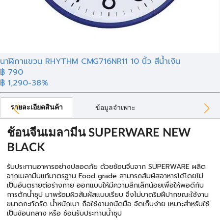
นาฬิกาแขวน RHYTHM CMG716NR11 10 นิ้ว สีน้ำเงิน
฿
790
฿ 1,290
-38%
รายละเอียดสินค้า
ข้อมูลจำเพาะ
ช้อนจีนเมลามีน SUPERWARE NEW
BLACK
รับประทานอาหารอย่างปลอดภัย ด้วยช้อนจีนจาก SUPERWARE ผลิต
จากเมลามีนแท้มาตรฐาน Food grade สามารถสัมผัสอาหารได้โดยไม่
เป็นอันตรายต่อร่างกาย ออกแบบให้มีความลึกเล็กน้อยเพื่อให้พอดีกับ
การตักน้ำซุป มาพร้อมผิวสัมผัสแบบเรียบ จึงไม่บาดริมฝีปากขณะใช้งาน
ขนาดกะทัดรัด น้ำหนักเบา ถือใช้งานถนัดมือ จัดเก็บง่าย เหมาะสำหรับใช้
เป็นช้อนกลาง หรือ ช้อนรับประทานน้ำซุป