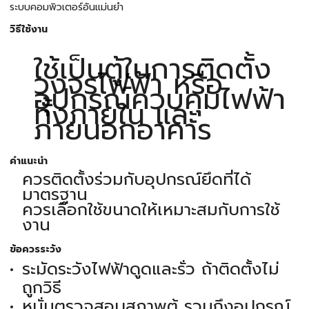
ระบบคอมพิวเตอร์อันแม่นยำ
วิธีใช้งาน
ใช้เป็นตู้ในการติดตั้ง
วงจรไฟฟ้า หรือ
อุปกรณ์ควบคุมไฟฟ้า
ทั้งภายใน และ
ภายนอกอาคาร
คำแนะนำ
ควรติดตั้งร่วมกับอุปกรณ์ยึดที่ได้
มาตรฐาน
ควรเลือกใช้ขนาดให้เหมาะสมกับการใช้
งาน
ข้อควรระวัง
ระมัดระวังไฟฟ้าดูดและรั่ว ถ้าติดตั้งไม่
ถูกวิธี
หมั่นตรวจสอบสภาพตู้ รวมถึงอุปกรณ์