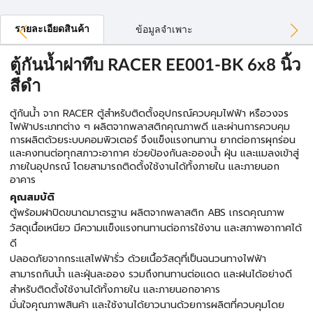
รายละเอียดสินค้า
ข้อมูลจำเพาะ
ตู้กันน้ำฝาทึบ RACER EE001-BK 6x8 นิ้ว
สีดำ
ตู้กันน้ำ จาก RACER ตู้สำหรับติดตั้งอุปกรณ์ควบคุมไฟฟ้า หรือวงจร
ไฟฟ้าประเภทต่าง ๆ ผลิตจากพลาสติกคุณภาพดี และผ่านการควบคุม
การผลิตด้วยระบบคอมพิวเตอร์ จึงแข็งแรงทนทาน ยากต่อการผุกร่อน
และคงทนต่อทุกสภาวะอากาศ ช่วยป้องกันละอองน้ำ ฝุ่น และแมลงเข้าสู่
ภายในอุปกรณ์ โดยสามารถติดตั้งใช้งานได้ทั้งภายใน และภายนอก
อาคาร
คุณสมบัติ
ตู้พร้อมฝาปิดขนาดมาตรฐาน ผลิตจากพลาสติก ABS เกรดคุณภาพ
วัสดุเนื้อเหนียว มีความแข็งแรงทนทานต่อการใช้งาน และสภาพอากาศได้
ดี
ปลอดภัยจากกระแสไฟฟ้ารั่ว ด้วยเนื้อวัสดุที่เป็นฉนวนทางไฟฟ้า
สามารถกันน้ำ และฝุ่นละออง รวมถึงทนทานต่อแดด และฝนได้อย่างดี
สำหรับติดตั้งใช้งานได้ทั้งภายใน และภายนอกอาคาร
มั่นใจคุณภาพสินค้า และใช้งานได้ยาวนานด้วยการผลิตที่ควบคุมโดย