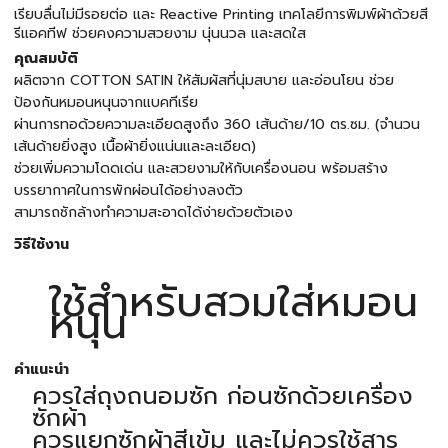
เรียบลื่นไม่มีรอยต่อ และ Reactive Printing เทคโลยีการพิมพ์ผ้าด้วยสี
รีแอคทีฟ ช่วยคงความสวยงาม นุ่นนวล และสดใส
คุณสมบัติ
ผลิตจาก COTTON SATIN ให้สัมผัสที่นุ่มสบาย และอ่อนโยน ช่วย
ป้องกันหมอนหนุนจากแบคทีเรีย
ผ่านการทอด้วยความละเอียดสูงถึง 360 เส้นด้าย/10 ตร.ซม. (จำนวน
เส้นด้ายยิ่งสูง เนื้อผ้ายิ่งแน่นและละเอียด)
ช่วยเพิ่มความโดดเด่น และสวยงามให้กับเครื่องนอน พร้อมสร้าง
บรรยากาศในการพักผ่อนได้อย่างลงตัว
สามารถซักล้างทำความสะอาดได้ง่ายด้วยตัวเอง
วิธีใช้งาน
ใช้สำหรับสวมใส่หมอน
หนุน
คำแนะนำ
ควรใส่ถุงถนอมซัก ก่อนซักด้วยเครื่อง
ซักผ้า
ควรแยกซักผ้าสีเข้ม และไม่ควรใช้สาร