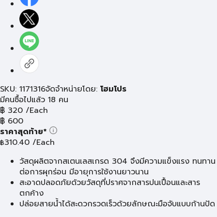
SKU: 1171316
จัดจำหน่ายโดย:
โฮมโปร
มีคนซื้อไปแล้ว 18 คน
฿
320
/Each
฿
600
ราคาสุดท้าย*
310.40
/Each
฿
วัสดุผลิตจากสเตนเลสเกรด 304 จึงมีความแข็งแรง ทนทาน
ต่อการผุกร่อน มีอายุการใช้งานยาวนาน
สะอาดปลอดภัยด้วยวัสดุที่ปราศจากสารปนเปื้อนและสาร
ตกค้าง
ปล่อยสายน้ำได้สะดวกรวดเร็วด้วยลักษณะมือจับแบบก้านปัด