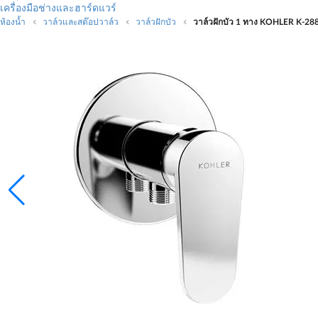
เครื่องมือช่างและฮาร์ดแวร์
ห้องน้ำ
วาล์วและสต๊อปวาล์ว
วาล์วฝักบัว
วาล์วฝักบัว 1 ทาง KOHLER K-2