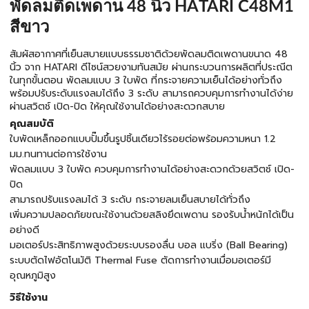
พัดลมติดเพดาน 48 นิ้ว HATARI C48M1
สีขาว
สัมผัสอากาศที่เย็นสบายแบบธรรมชาติด้วยพัดลมติดเพดานขนาด 48
นิ้ว จาก HATARI ดีไซน์สวยงามทันสมัย ผ่านกระบวนการผลิตที่ประณีต
ในทุกขั้นตอน พัดลมแบบ 3 ใบพัด ที่กระจายความเย็นได้อย่างทั่วถึง
พร้อมปรับระดับแรงลมได้ถึง 3 ระดับ สามารถควบคุมการทำงานได้ง่าย
ผ่านสวิตช์ เปิด-ปิด ให้คุณใช้งานได้อย่างสะดวกสบาย
คุณสมบัติ
ใบพัดเหล็กออกแบบปั๊มขึ้นรูปชิ้นเดียวไร้รอยต่อพร้อมความหนา 1.2
มม.ทนทานต่อการใช้งาน
พัดลมแบบ 3 ใบพัด ควบคุมการทำงานได้อย่างสะดวกด้วยสวิตช์ เปิด-
ปิด
สามารถปรับแรงลมได้ 3 ระดับ กระจายลมเย็นสบายได้ทั่วถึง
เพิ่มความปลอดภัยขณะใช้งานด้วยสลิงยึดเพดาน รองรับน้ำหนักได้เป็น
อย่างดี
มอเตอร์ประสิทธิภาพสูงด้วยระบบรองลื่น บอล แบริ่ง (Ball Bearing)
ระบบตัดไฟอัตโนมัติ Thermal Fuse ตัดการทำงานเมื่อมอเตอร์มี
อุณหภูมิสูง
วิธีใช้งาน