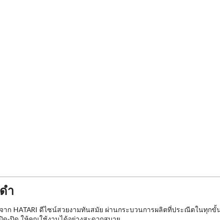
ีดำ
าก HATARI ดีไซน์สวยงามทันสมัย ผ่านกระบวนการผลิตที่ประณีตในทุกขั้นตอ
ปิด-ปิด ให้คุณใช้งานได้อย่างสะดวกสบาย