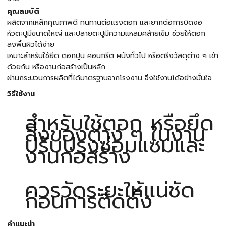
คุณสมบัติ
ผลิตจากเหล็กคุณภาพดี ทนทานต่อแรงตอก และยากต่อการบิดงอ
หัวตะปูมีขนาดใหญ่ และปลายตะปูมีความแหลมคล้ายเข็ม ช่วยให้ตอก
ลงพื้นผิวได้ง่าย
เหมาะสำหรับใช้ยึด ตอกปูน คอนกรีต ผนังทั่วไป หรือตรึงวัสดุต่าง ๆ เข้า
ด้วยกัน หรืองานก่อสร้างเป็นหลัก
ผ่านกระบวนการผลิตที่ได้มาตรฐานจากโรงงาน จึงใช้งานได้อย่างมั่นใจ
วิธีใช้งาน
สำหรับใช้ตอก หรือยึด
สิ่งของต่าง ๆ ในงาน
ปรับปรุงซ่อมแซมและ
งานก่อสร้าง
ควรวัดระยะให้แน่ชัด
ก่อนการติดตั้ง
คำแนะนำ