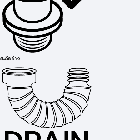
สะดืออ่าง