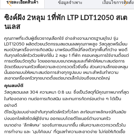
รายละเอียดสินค้า
ข้อมูลจำเพาะ
เงื่อนไขการติดตั้ง
ซิงค์ฝัง 2หลุม 1ที่พัก LTP LDT12050 สเต
นเลส
คุณภาพที่ระดับผู้เชี่ยวชาญเลือกใช้ อ่างล้างจานมาตรฐานยุโรป รุ่น
LDT12050 ผลิตด้วยนวัตกรรมสแตนเลสคุณภาพสูง วัสดุสุดพรีเมี่ยม
หมดปัญหาเรื่องการเกิดสนิม มาพร้อมดีไซน์ที่ลงตัวทุกพื้นที่กว้าง พอดี
กับทุกสไตล์ครัวด้วยฟังก์ชั่น 2 หลุม 1 ที่พัก ครอบคลุมการใช้งานตั้งแต่
การเตรียมวัตถุดิบ โดยออกแบบขนาดหลุมและที่พักให้เหมาะสมต่อการ
จัดเตรียมงานครัวเพื่อความสะดวกรวดเร็วยิ่งขึ้น ส่วนความลึกของหลุม
นั้นออกแบบให้เหมาะสมต่อการล้างทุกรูปแบบ เหมาะสำหรับทำความ
สะอาดเครื่องครัวทุกขนาดตั้งแต่ขนาดเล็กไปจนถึงขนาดใหญ่
คุณสมบัติ
วัสดุสเตนเลส 304 ความหนา 0.8 มม. ซึ่งเป็นวัสดุที่มีคุณภาพมากที่สุด
ในท้องตลาด ทนต่อการเกิดสนิม และทนการกัดกร่อนต่าง ๆ ได้เป็น
อย่างดี
ดีไซน์รูปแบบอ่างเข้ากับทุกสไตล์ครัวทั่วโลก สะท้อนภาพลักษณ์ทันสมัย
บ่งบอกไลฟ์สไตล์ผู้ใช้งาน ออกแบบโดยดีไซเนอร์ด้านงานครัว
ขนาดอ่าง ‘ลึกพิเศษ’ รองรับภาชนะมากขึ้น เพิ่มความสะดวกรวดเร็วใน
การทำงาน และ ‘มุมโค้งมน’ ที่ดูแลทำความสะอาดง่าย ไม่ก่อให้เกิดเชื้อ