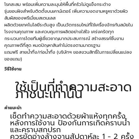
โรคสะสม พร้อมเพิ่มความละมุนให้พื้นที่ครัวไม่ดูแข็งกระด้าง
รุ่นขอบฝังสำหรับติดตั้งบนเคาน์เตอร์ เพิ่มความงดงามหรูหราด้วยผิว
สัมผัสของพรีเมี่ยมสเตนเลส
ผลิตด้วยเทคโนโลยีระดับสูง เป็นนวัตกรรมใหม่ที่ใช้เครื่องจักรทันสมัยใน
โรงงานคุณภาพ และควบคุมการผลิตอย่างใส่ใจ เคร่งครัดทุก
กระบวนการโดยทีมผู้เชี่ยวชาญมากประสบการณ์ สร้างสรรค์ชิ้นงาน
คุณภาพดีที่สุด หมดปัญหาสินค้าไม่ตรงตามมาตรฐาน
แถมฟรี สายน้ำทิ้ง/ท่อน้ำทิ้ง (บริษัทฯ ขอสงวนสิทธิ์ในการเปลี่ยนแปลง
ของแถม)
วิธีใช้งาน
ใช้เป็นที่ทำความสะอาด
ภาชนะเท่านั้น
คำแนะนำ
เช็ดทำความสะอาดด้วยผ้าแห้งทุกครั้ง
หลังการใช้งาน ป้องกันการเกิดคราบน้ำ
และคราบสกปรก
ควรขัดอ่างล้างจานสัปดาห์ละ 1 - 2 ครั้ง