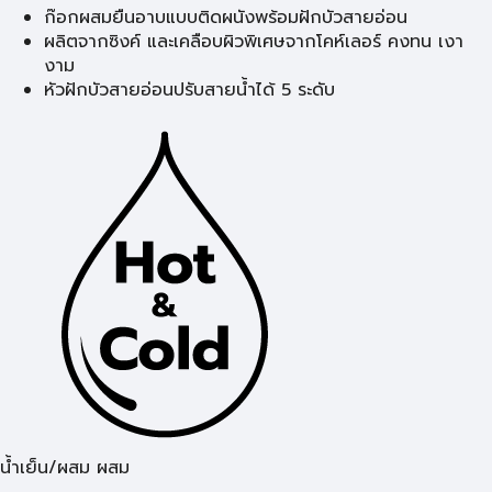
ก๊อกผสมยืนอาบแบบติดผนังพร้อมฝักบัวสายอ่อน
ผลิตจากซิงค์ และเคลือบผิวพิเศษจากโคห์เลอร์ คงทน เงา
งาม
หัวฝักบัวสายอ่อนปรับสายน้ำได้ 5 ระดับ
น้ำเย็น/ผสม ผสม