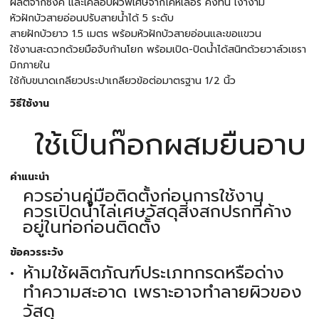
ผลิตจากซิงค์ และเคลือบผิวพิเศษจากโคห์เลอร์ คงทน เงางาม
หัวฝักบัวสายอ่อนปรับสายน้ำได้ 5 ระดับ
สายฝักบัวยาว 1.5 เมตร พร้อมหัวฝักบัวสายอ่อนและขอแขวน
ใช้งานสะดวกด้วยมือจับก้านโยก พร้อมเปิด-ปิดน้ำได้สนิทด้วยวาล์วเซรา
มิกภายใน
ใช้กับขนาดเกลียวประปาเกลียวข้อต่อมาตรฐาน 1/2 นิ้ว
วิธีใช้งาน
ใช้เป็นก๊อกผสมยืนอาบ
คำแนะนำ
ควรอ่านคู่มือติดตั้งก่อนการใช้งาน
ควรเปิดน้ำไล่เศษวัสดุสิ่งสกปรกที่ค้าง
อยู่ในท่อก่อนติดตั้ง
ข้อควรระวัง
ห้ามใช้ผลิตภัณฑ์ประเภทกรดหรือด่าง
ทำความสะอาด เพราะอาจทำลายผิวของ
วัสดุ